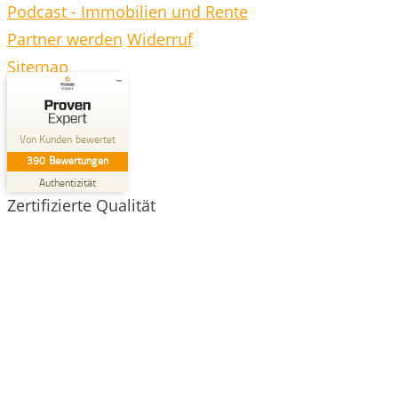
Podcast - Immobilien und Rente
Partner werden
Widerruf
Sitemap
Kundenbewertungen und Erfahrungen zu
DEGIV - Die Gesellschaft für
Von Kunden bewertet
Immobilienverrentung Gm...
390
Bewertungen
GUT
%
100
Authentizität
Zertifizierte Qualität
Empfehlungen auf
ProvenExpert.com
5,00
/
4,30
74
316
Bewertungen auf
2
Bewertungen von
ProvenExpert.com
anderen Quellen
Blick aufs ProvenExpert-Profil werfen
27.07.2026