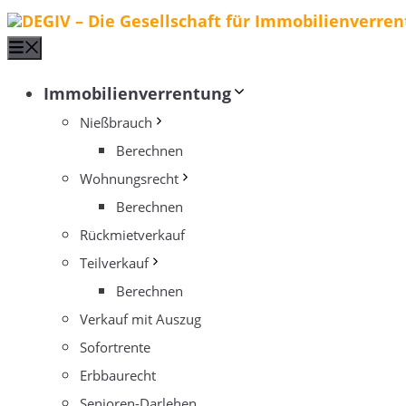
Zum
Menu
Inhalt
springen
Immobilienverrentung
Nießbrauch
Berechnen
Wohnungsrecht
Berechnen
Rückmietverkauf
Teilverkauf
Berechnen
Verkauf mit Auszug
Sofortrente
Erbbaurecht
Senioren-Darlehen