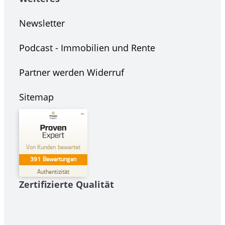
Newsletter
Podcast - Immobilien und Rente
Partner werden
Widerruf
Sitemap
Kundenbewertungen und Erfahrungen zu
DEGIV - Die Gesellschaft für
Von Kunden bewertet
Immobilienverrentung Gm...
391
Bewertungen
GUT
%
100
Authentizität
Zertifizierte Qualität
Empfehlungen auf
ProvenExpert.com
5,00
/
4,29
74
317