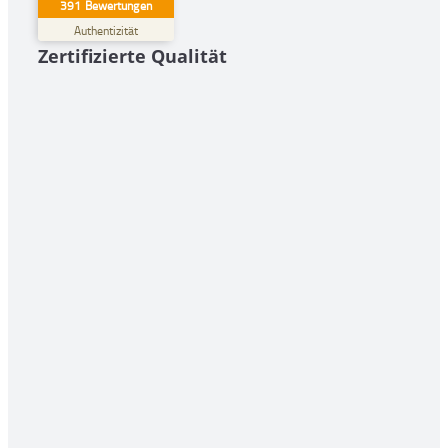
391
Bewertungen
GUT
%
100
Authentizität
Zertifizierte Qualität
Empfehlungen auf
ProvenExpert.com
5,00
/
4,29
74
317
Bewertungen auf
2
Bewertungen von
ProvenExpert.com
anderen Quellen
Blick aufs ProvenExpert-Profil werfen
08.08.2026