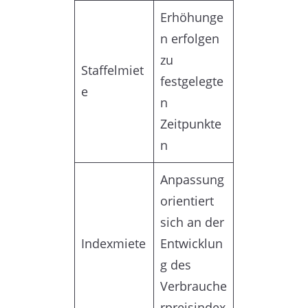
Erhöhunge
n erfolgen
zu
Staffelmiet
festgelegte
e
n
Zeitpunkte
n
Anpassung
orientiert
sich an der
Indexmiete
Entwicklun
g des
Verbrauche
rpreisindex